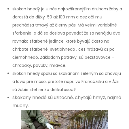
skokan hnedý je u nás najrozšírenejším druhom žaby a
dorastá do dĺžky 50 až 100 mm a cez oči mu
prechádza tmavý až čierny pás. Má veľmi variabilné
sfarbenie a dá sa doslova povedať že sa nenájdu dva
rovnako sfarbené jedince, ktoré bývajú často na
chrbáte sfarbené svetlohnedo , cez hrdzavú až po
čiernohnedo. Základom potravy sú bezstavovce –
chrobáky, pavúky, mravce.
skokan hnedý spolu so skokanom zeleným sa chovajú
a lovia pre mäso, pretože napr. vo Francúzsku a v Ázii
sú žabie stehienka delikatesou?
skokany hnedé sú užitočné, chytajú hmyz, najmä
muchy.