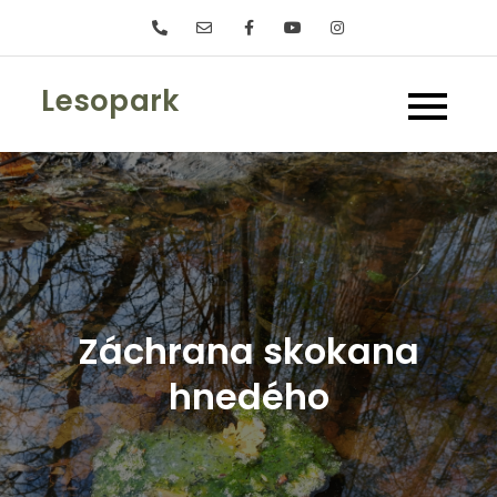
Skip
to
content
Lesopark
Záchrana skokana
hnedého