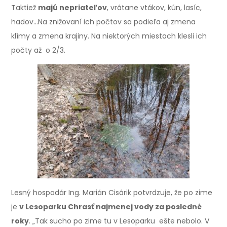
Taktiež
majú nepriateľov
, vrátane vtákov, kún, lasíc,
hadov…Na znižovaní ich počtov sa podieľa aj zmena
klímy a zmena krajiny. Na niektorých miestach klesli ich
počty až o 2/3.
Lesný hospodár Ing. Marián Cisárik potvrdzuje, že po zime
je
v Lesoparku Chrasť najmenej vody za posledné
roky
. „Tak sucho po zime tu v Lesoparku ešte nebolo. V