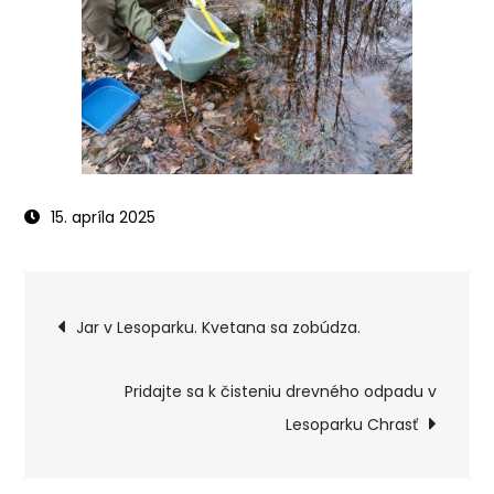
15. apríla 2025
Navigácia
Jar v Lesoparku. Kvetana sa zobúdza.
v
Pridajte sa k čisteniu drevného odpadu v
Lesoparku Chrasť
článku