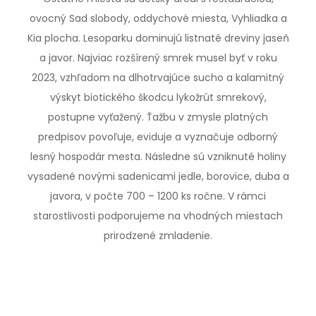
ovocný Sad slobody, oddychové miesta, Vyhliadka a
Kia plocha. Lesoparku dominujú listnaté dreviny jaseň
a javor. Najviac rozšírený smrek musel byť v roku
2023, vzhľadom na dlhotrvajúce sucho a kalamitný
výskyt biotického škodcu lykožrút smrekový,
postupne vyťažený. Ťažbu v zmysle platných
predpisov povoľuje, eviduje a vyznačuje odborný
lesný hospodár mesta. Následne sú vzniknuté holiny
vysadené novými sadenicami jedle, borovice, duba a
javora, v počte 700 – 1200 ks ročne. V rámci
starostlivosti podporujeme na vhodných miestach
prirodzené zmladenie.