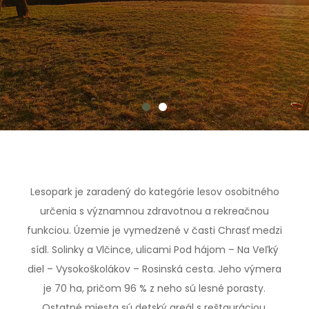
Lesopark je zaradený do kategórie lesov osobitného
určenia s významnou zdravotnou a rekreačnou
funkciou. Územie je vymedzené v časti Chrasť medzi
sídl. Solinky a Vlčince, ulicami Pod hájom – Na Veľký
diel – Vysokoškolákov – Rosinská cesta. Jeho výmera
je 70 ha, pričom 96 % z neho sú lesné porasty.
Ostatné miesta sú detský areál s reštauráciou,