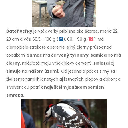
Ďateľ veľký
je vták veľký približne ako škorec, meria 22 –
23 cm a váži 68,5 – 100 g (
), 60 – 90 g (
). Má
čiernobiele strakaté operenie, silný čierny prúžok nad
zobákom.
Samec
má
červený tyl hlavy
,
samica
ho má
čierny
, mláďatá majú vršok hlavy červený.
Hniezdi
aj
zimuje
na
našom území
. Od jesene a počas zimy sa
živí semenami ihličnatých aj listnatých plodov a dokonca
s vevericou patrí k
najväčším jedákom semien
smreka
.