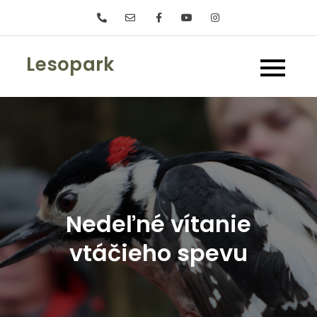
Skip
to
content
Lesopark
Nedeľné vítanie
vtáčieho spevu