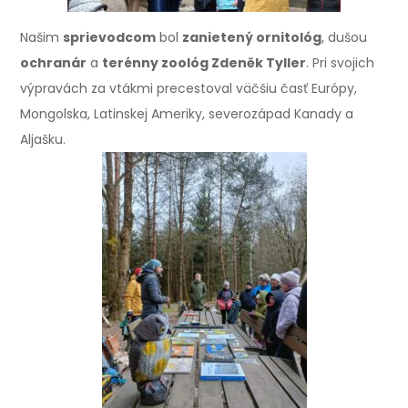
Našim
sprievodcom
bol
zanietený ornitológ
, dušou
ochranár
a
terénny zoológ Zdeněk Tyller
. Pri svojich
výpravách za vtákmi precestoval väčšiu časť Európy,
Mongolska, Latinskej Ameriky, severozápad Kanady a
Aljašku.