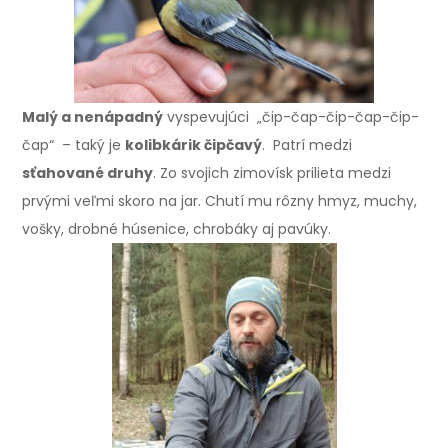
Malý a nenápadný
vyspevujúci „čip-čap-čip-čap-čip-
čap“ – taký je
kolibkárik čipčavý
. Patrí medzi
sťahované druhy
. Zo svojich zimovísk prilieta medzi
prvými veľmi skoro na jar. Chutí mu rôzny hmyz, muchy,
vošky, drobné húsenice, chrobáky aj pavúky.