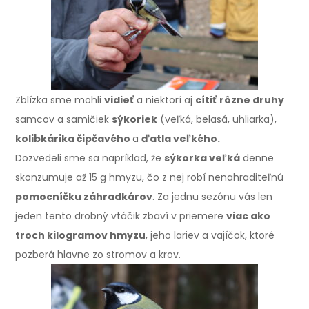
Zblízka sme mohli
vidieť
a niektorí aj
cítiť
rôzne druhy
samcov a samičiek
sýkoriek
(veľká, belasá, uhliarka),
kolibkárika čipčavého
a
ďatla veľkého.
Dozvedeli sme sa napríklad, že
sýkorka veľká
denne
skonzumuje až 15 g hmyzu, čo z nej robí nenahraditeľnú
pomocníčku záhradkárov
. Za jednu sezónu vás len
jeden tento drobný vtáčik zbaví v priemere
viac ako
troch kilogramov hmyzu
, jeho lariev a vajíčok, ktoré
pozberá hlavne zo stromov a krov.