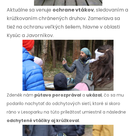
Aktuálne sa venuje
ochrane vtákov
, sledovaním a
krúžkovaním chránených druhov. Zameriava sa
tiež na ochranu veľkých šeliem, hlavne v oblasti
Kysúc a Javorníkov.
Zdeněk nám
pútavo porozprával
a
ukázal
, čo sa mu
podarilo nachytať do odchytových sietí, ktoré si skoro
ráno v Lesoparku na túto príležitosť umiestnil a následne
odchytené vtáčiky aj krúžkoval
.