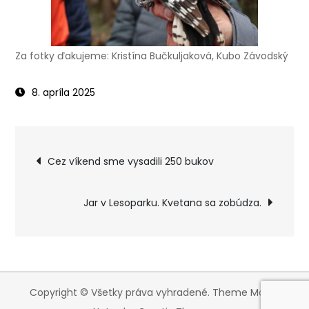
Za fotky ďakujeme: Kristína Bučkuljaková, Kubo Závodský
8. apríla 2025
Navigácia
Cez víkend sme vysadili 250 bukov
v
Jar v Lesoparku. Kvetana sa zobúdza.
článku
Copyright © Všetky práva vyhradené. Theme Magic